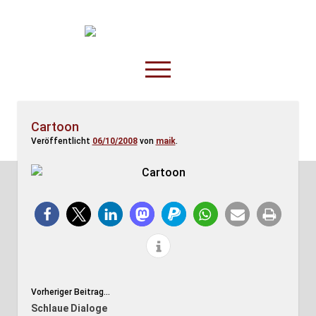
TruckOnline.de
open
menu
facebook
threads
linkedin
youtube
rss
amazon
Cartoon
Veröffentlicht
06/10/2008
von
maik
.
Anderswo
Spesenliste
Fahrer
Disposition
Vorheriger Beitrag...
Schlaue Dialoge