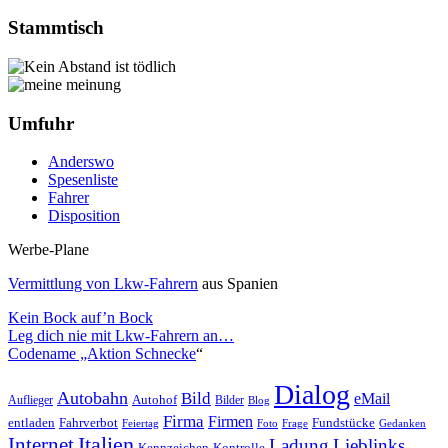
Stammtisch
Umfuhr
Anderswo
Spesenliste
Fahrer
Disposition
Werbe-Plane
Vermittlung von Lkw-Fahrern
aus Spanien
Kein Bock auf’n Bock
Leg dich nie mit Lkw-Fahrern an…
Codename „Aktion Schnecke
“
Dialog
Autobahn
Bild
eMail
Auflieger
Autohof
Bilder
Blog
Firma
Firmen
entladen
Fahrverbot
Fundstücke
Feiertag
Foto
Frage
Gedanken
Italien
Internet
Ladung
Lieblinks
Kennzeichen
Kontrolle