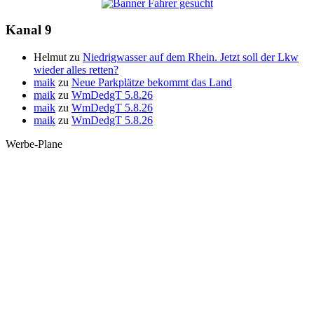
Kanal 9
Helmut
zu
Niedrigwasser auf dem Rhein. Jetzt soll der Lkw
wieder alles retten?
maik
zu
Neue Parkplätze bekommt das Land
maik
zu
WmDedgT 5.8.26
maik
zu
WmDedgT 5.8.26
maik
zu
WmDedgT 5.8.26
Werbe-Plane