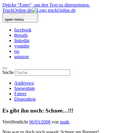
Drücke "Enter", um den Text zu überspringen.
TruckOnline.de
open menu
facebook
threads
linkedin
youtube
rss
amazon
Suche
Anderswo
Spesenliste
Fahrer
Disposition
Es gibt ihn noch: Schnee…!!!
Veröffentlicht
06/03/2008
von
maik
.
Nun war es doch noch soweit: Schnee am Brenner!