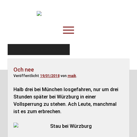
TruckOnline.de
open
menu
facebook
threads
linkedin
youtube
rss
amazon
Schlagwort:
Vollsperrung
Anderswo
Och nee
Spesenliste
Veröffentlicht
19/01/2018
von
maik
.
Fahrer
Halb drei bei München losgefahren, nur um drei
Disposition
Stunden später bei Würzburg in einer
Vollsperrung zu stehen. Ach Leute, manchmal
ist es zum erbrechen.