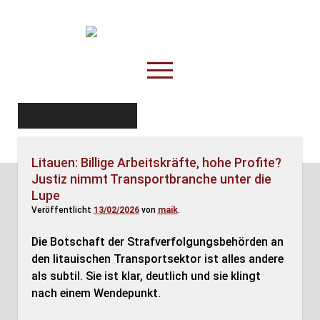
TruckOnline.de
open
menu
facebook
threads
linkedin
youtube
rss
amazon
Schlagwort:
Litauen
Anderswo
Litauen: Billige Arbeitskräfte, hohe Profite?
Spesenliste
Justiz nimmt Transportbranche unter die
Fahrer
Lupe
Veröffentlicht
13/02/2026
von
maik
.
Disposition
Die Botschaft der Strafverfolgungsbehörden an
den litauischen Transportsektor ist alles andere
als subtil. Sie ist klar, deutlich und sie klingt
nach einem Wendepunkt.