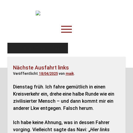
TruckOnline.de
open
menu
facebook
threads
linkedin
youtube
rss
amazon
Schlagwort:
Geisterfahrer
Anderswo
Nächste Ausfahrt links
Spesenliste
Veröffentlicht
18/04/2025
von
maik
.
Fahrer
Dienstag früh. Ich fahre gemütlich in einen
Disposition
Kreisverkehr ein, drehe eine halbe Runde wie ein
zivilisierter Mensch – und dann kommt mir ein
anderer Lkw entgegen. Falsch herum.
Ich habe keine Ahnung, was in dessen Fahrer
vorging. Vielleicht sagte das Navi: „
Hier links