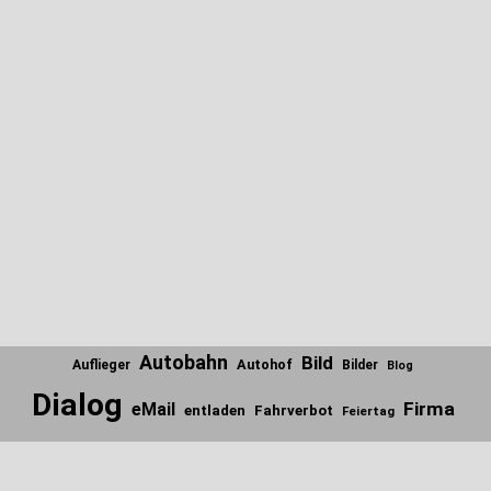
Autobahn
Bild
Autohof
Auflieger
Bilder
Blog
Dialog
Firma
eMail
entladen
Fahrverbot
Feiertag
Internet
Firmen
Fundstücke
Gedanken
Foto
Frage
Scroll
to
Italien