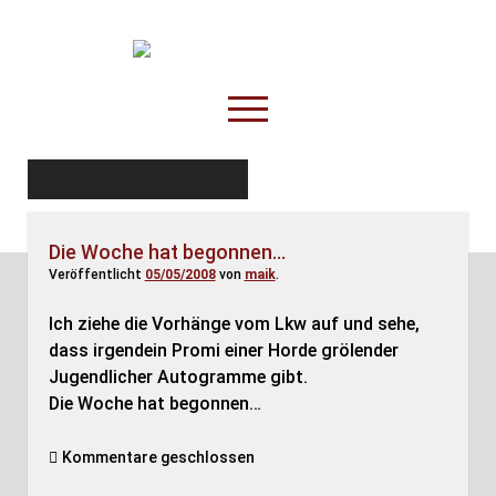
TruckOnline.de
open
menu
facebook
threads
linkedin
youtube
rss
amazon
Schlagwort:
Autogramm
Anderswo
Die Woche hat begonnen…
Spesenliste
Veröffentlicht
05/05/2008
von
maik
.
Fahrer
Ich ziehe die Vorhänge vom Lkw auf und sehe,
Disposition
dass irgendein Promi einer Horde grölender
Jugendlicher Autogramme gibt.
Die Woche hat begonnen…
Kommentare geschlossen