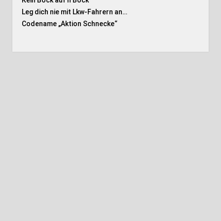
Kein Bock auf’n Bock
Leg dich nie mit Lkw-Fahrern an…
Codename „Aktion Schnecke
“