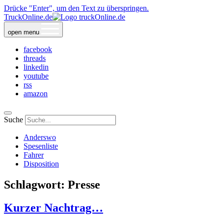
Drücke "Enter", um den Text zu überspringen.
TruckOnline.de
open menu
facebook
threads
linkedin
youtube
rss
amazon
Suche
Anderswo
Spesenliste
Fahrer
Disposition
Schlagwort:
Presse
Kurzer Nachtrag…