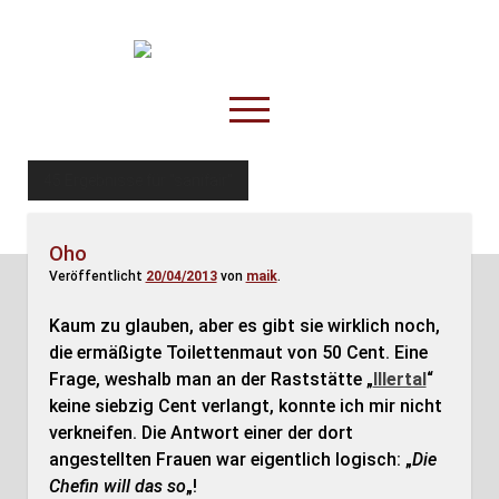
TruckOnline.de
open
menu
facebook
threads
linkedin
youtube
rss
amazon
45 Ergebnisse für "sanifair"
Anderswo
Oho
Spesenliste
Veröffentlicht
20/04/2013
von
maik
.
Fahrer
Kaum zu glauben, aber es gibt sie wirklich noch,
Disposition
die ermäßigte Toilettenmaut von 50 Cent. Eine
Frage, weshalb man an der Raststätte „
Illertal
“
keine siebzig Cent verlangt, konnte ich mir nicht
verkneifen. Die Antwort einer der dort
angestellten Frauen war eigentlich logisch: „
Die
Chefin will das so
„!