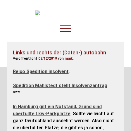
TruckOnline.de
open
menu
facebook
threads
linkedin
youtube
rss
amazon
Links und rechts der (Daten-) autobahn
Veröffentlicht
08/12/2019
von
maik
.
Anderswo
Spesenliste
Reico Spedition insolvent
.
Fahrer
Spedition Mahlstedt stellt Insolvenzantrag
Disposition
***
In Hamburg gilt ein Notstand. Grund sind
überfüllte Lkw-Parkplätze
. Sollte vielleicht auf
ganz Deutschland ausdehnt werden. Also nicht
die überfüllten Plätze, die gibt es ja schon,