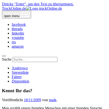
Drücke "Enter", um den Text zu überspringen.
TruckOnline.de
open menu
facebook
threads
linkedin
youtube
rss
amazon
Suche
Anderswo
Spesenliste
Fahrer
Disposition
Kennt Ihr das?
Veröffentlicht
18/11/2009
von
maik
.
Man erzählt einem fremden Menschen mit einer fremden Sprache