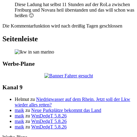
Diese Ladung hat selbst 11 Stunden auf der RoLa zwischen
Freiburg und Novara heil überstanden und das will schon was
heißen 🙂
Die Kommentarfunktion wird nach dreißig Tagen geschlossen
Seitenleiste
Werbe-Plane
Kanal 9
Helmut
zu
Niedrigwasser auf dem Rhein. Jetzt soll der Lkw
wieder alles retten?
maik
zu
Neue Parkplätze bekommt das Land
maik
zu
WmDedgT 5.8.26
maik
zu
WmDedgT 5.8.26
maik
zu
WmDedgT 5.8.26