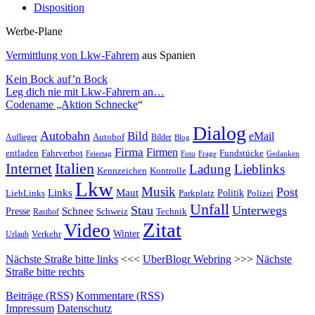
Disposition
Werbe-Plane
Vermittlung von Lkw-Fahrern
aus Spanien
Kein Bock auf’n Bock
Leg dich nie mit Lkw-Fahrern an…
Codename „Aktion Schnecke
“
Dialog
Autobahn
Bild
eMail
Auflieger
Autohof
Bilder
Blog
Firma
Firmen
entladen
Fahrverbot
Fundstücke
Feiertag
Foto
Frage
Gedanken
Italien
Internet
Ladung
Lieblinks
Kennzeichen
Kontrolle
Lkw
Musik
Post
Links
Maut
LiebLinks
Parkplatz
Politik
Polizei
Unfall
Stau
Unterwegs
Presse
Schnee
Technik
Rasthof
Schweiz
Zitat
Video
Winter
Verkehr
Urlaub
Nächste Straße bitte links
<<<
UberBlogr Webring
>>>
Nächste
Straße bitte rechts
Beiträge (RSS)
Kommentare (RSS)
Impressum
Datenschutz