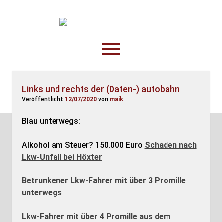
TruckOnline.de
open
menu
facebook
threads
linkedin
youtube
rss
amazon
Links und rechts der (Daten-) autobahn
Veröffentlicht
12/07/2020
von
maik
.
Anderswo
Spesenliste
Blau unterwegs:
Fahrer
Alkohol am Steuer? 150.000 Euro
Schaden nach
Disposition
Lkw-Unfall bei Höxter
Betrunkener Lkw-Fahrer mit über 3 Promille
unterwegs
Lkw-Fahrer mit über 4 Promille aus dem