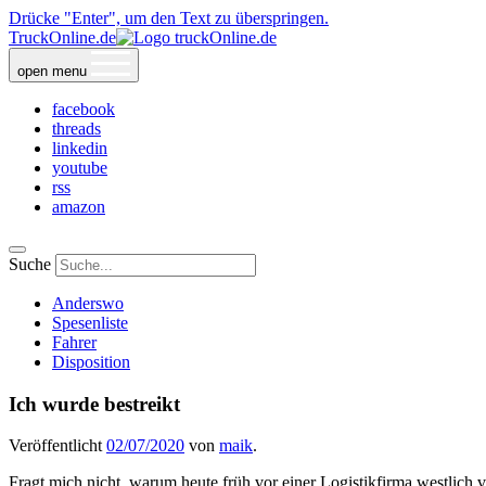
Drücke "Enter", um den Text zu überspringen.
TruckOnline.de
open menu
facebook
threads
linkedin
youtube
rss
amazon
Suche
Anderswo
Spesenliste
Fahrer
Disposition
Ich wurde bestreikt
Veröffentlicht
02/07/2020
von
maik
.
Fragt mich nicht, warum heute früh vor einer Logistikfirma westlich