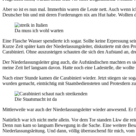
Aber so ist es nun mal. Immerhin waren die Leute nett. Auch wenn ic
Deutscher bin und mit deren Forderungen nix am Hut habe. Wollten die
Da muss ich wohl warten
Eine Flasche Wasser spendierte ich sogar. Sollte keine Erpressung 
Kurze Zeit später kam der Niederlassungsleiter, diskutierte mit den 
Carabinieri. Ohne auszusteigen schauten die sich den Aufstand an, d
Der Niederlassungsleiter ging auch, die Aufständischen machten es s
meine Zeit lief langsam davon. Hatte noch eine Ladestelle, die woll
Nach einer Stunde kamen die Carabinieri wieder. Jetzt stiegen sie so
wurden gemacht, einträchtig mit Staatsbediensteten und Protestlern 
Die Staatsmacht ist da
Mittlerweile war auch der Niederlassungsleiter wieder anwesend. Er fr
Natürlich war ich nicht mehr allein. Vor dem Tor standen Lkw die rein
Denn nun kam so langsam Bewegung in die Sache. Eine weitere Besatz
Niederlassungsleitung. Und dann, völlig überraschend für mich, vom 