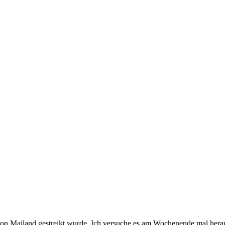
 von Mailand gestreikt wurde. Ich versuche es am Wochenende mal herau