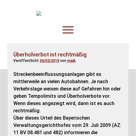
TruckOnline.de
open
menu
facebook
threads
linkedin
youtube
rss
amazon
Überholverbot ist rechtmäßig
Veröffentlicht
06/03/2010
von
maik
.
Anderswo
Spesenliste
Streckenbeeinflussungsanlagen gibt es
mittlerweile an vielen Autobahnen. Je nach
Fahrer
Verkehrslage weisen diese auf Gefahren hin oder
Disposition
geben Tempolimits und Überholverbote vor.
Wenn dieses angezeigt wird, dann ist es auch
rechtmäßig.
Über dieses Urteil des Bayerischen
Verwaltungsgerichthofes vom 29. Juli 2009 (AZ:
11 BV 08.481 und 482) informieren die