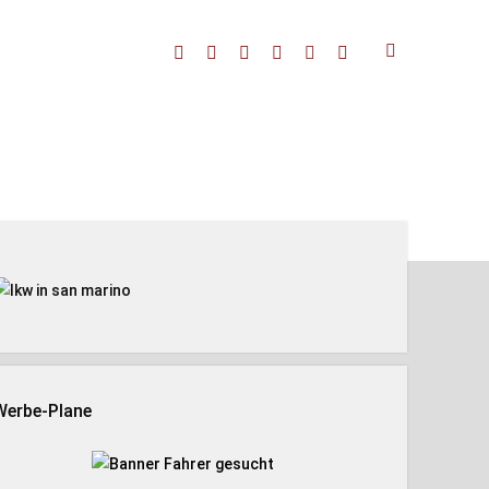
facebook
threads
linkedin
youtube
rss
amazon
enleiste
Werbe-Plane