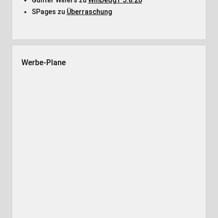
Günter Willers
zu
WmDedgT 5.8.26
SPages
zu
Überraschung
Werbe-Plane