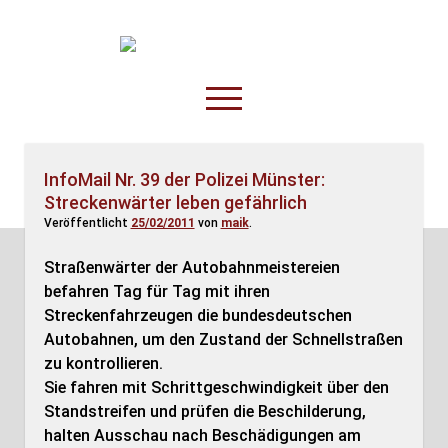
TruckOnline.de
open
menu
facebook
threads
linkedin
youtube
rss
amazon
InfoMail Nr. 39 der Polizei Münster:
Streckenwärter leben gefährlich
Anderswo
Veröffentlicht
25/02/2011
von
maik
.
Spesenliste
Straßenwärter der Autobahnmeistereien
Fahrer
befahren Tag für Tag mit ihren
Disposition
Streckenfahrzeugen die bundesdeutschen
Autobahnen, um den Zustand der Schnellstraßen
zu kontrollieren.
Sie fahren mit Schrittgeschwindigkeit über den
Standstreifen und prüfen die Beschilderung,
halten Ausschau nach Beschädigungen am