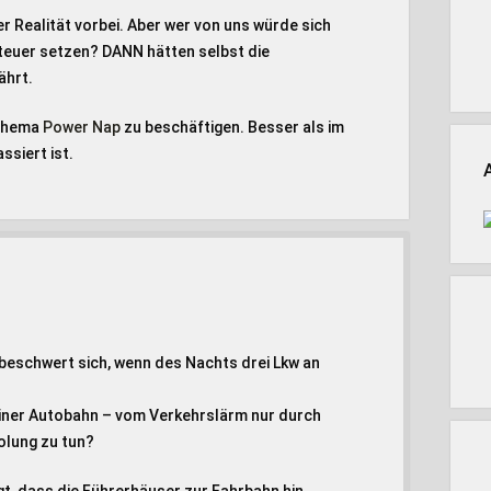
er Realität vorbei. Aber wer von uns würde sich
Steuer setzen? DANN hätten selbst die
ährt.
 Thema
Power Nap
zu beschäftigen. Besser als im
siert ist.
beschwert sich, wenn des Nachts drei Lkw an
deiner Autobahn – vom Verkehrslärm nur durch
olung zu tun?