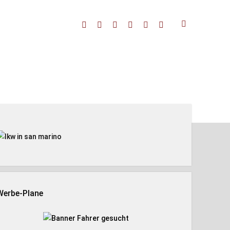
facebook
threads
linkedin
youtube
rss
amazon
enleiste
Werbe-Plane