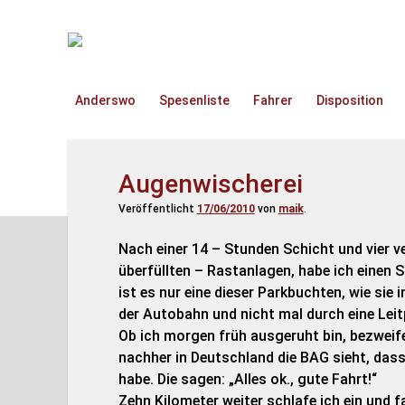
TruckOnline.de
Anderswo
Spesenliste
Fahrer
Disposition
Augenwischerei
Veröffentlicht
17/06/2010
von
maik
.
Nach einer 14 – Stunden Schicht und vier ve
überfüllten – Rastanlagen, habe ich einen 
ist es nur eine dieser Parkbuchten, wie sie i
der Autobahn und nicht mal durch eine Leit
Ob ich morgen früh ausgeruht bin, bezweifel
nachher in Deutschland die BAG sieht, das
habe. Die sagen: „Alles ok., gute Fahrt!“
Zehn Kilometer weiter schlafe ich ein und f