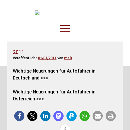
TruckOnline.de
open
menu
facebook
threads
linkedin
youtube
rss
amazon
2011
Veröffentlicht
01/01/2011
von
maik
.
Anderswo
Spesenliste
Wichtige Neuerungen für Autofahrer in
Deutschland
>>>
Fahrer
Disposition
Wichtige Neuerungen für Autofahrer in
Österreich
>>>