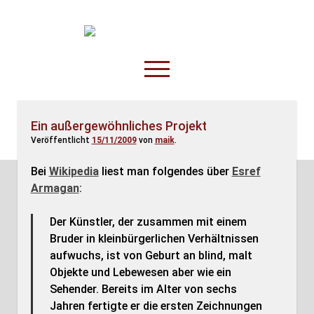
TruckOnline.de
open
menu
facebook
threads
linkedin
youtube
rss
amazon
Ein außergewöhnliches Projekt
Veröffentlicht
15/11/2009
von
maik
.
Anderswo
Spesenliste
Bei
Wikipedia
liest man folgendes über
Esref
Armagan
:
Fahrer
Disposition
Der Künstler, der zusammen mit einem
Bruder in kleinbürgerlichen Verhältnissen
aufwuchs, ist von Geburt an blind, malt
Objekte und Lebewesen aber wie ein
Sehender. Bereits im Alter von sechs
Jahren fertigte er die ersten Zeichnungen