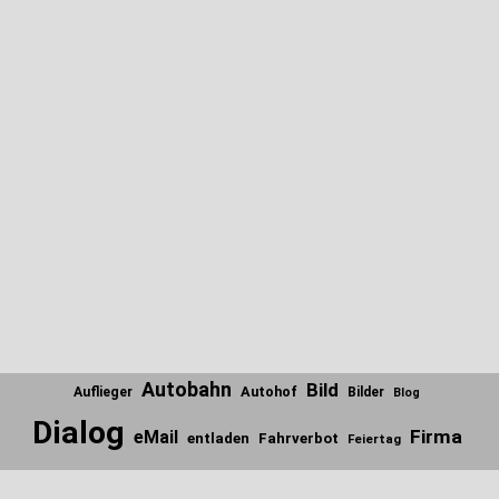
Autobahn
Bild
Autohof
Auflieger
Bilder
Blog
Dialog
Firma
eMail
entladen
Fahrverbot
Feiertag
Internet
Firmen
Fundstücke
Gedanken
Foto
Frage
Scroll