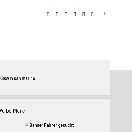
facebook
threads
linkedin
youtube
rss
amazon
enleiste
Werbe-Plane