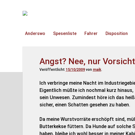
TruckOnline.de
Anderswo
Spesenliste
Fahrer
Disposition
Angst? Nee, nur Vorsicht
Veröffentlicht
15/10/2009
von
maik
.
Ich verbringe meine Nacht im Industriegebie
Eigentlich müßte ich nochmal kurz hinaus, 
sein Unwesen. Zumindest höre ich das heiße
sicher, einen Schatten gesehen zu haben.
Da meine Wurstvorräte erschöpft sind, müß
Butterkekse füttern. Da Hunde auf solche
haben, bleibe ich wohl besser in meiner Kab