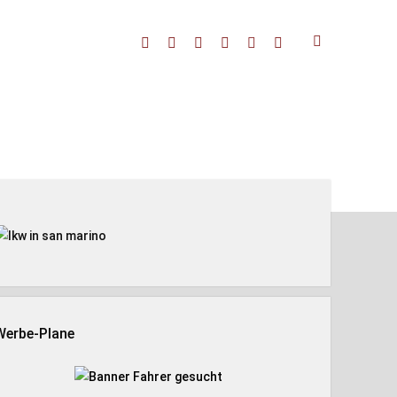
facebook
threads
linkedin
youtube
rss
amazon
enleiste
Werbe-Plane