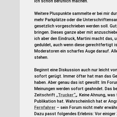
ich schon beruflich machen.
Weitere Pluspunkte sammelte er bei mir durc
mehr Parkplätze oder die Unterschriftensa
gesetzlich vorgeschrieben werden soll. Gut,
bringen. Dieses ganze aber mit anzuschieben
ich aber den Eindruck, Martini macht das, um
geduldet, auch wenn diese gerechtfertigt is
Moderatoren ein scharfes Auge darauf. All
stehen.
Beginnt eine Diskussion auch nur leicht v
sofort gerügt. Immer öfter hat man das Ge
haben. Aber genau das ist gewollt: Im Foru
Meinungen werden sofort geahndet. Das beg
Zeitschrift
„Trucker“
„. Keine Ahnung, was 
Publikation hat. Wahrscheinlich hat er An
Fernfahrer
– sein Forum nicht mehr erwähn
Dazu passt folgendes Erlebnis: Vor einiger