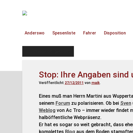
TruckOnline.de
Anderswo
Spesenliste
Fahrer
Disposition
Schlagwort:
gesperrt
Stop: Ihre Angaben sind 
Veröffentlicht
27/12/2011
von
maik
.
Eines muß man Herrn Martini aus Wuppertal l
seinem
Forum
zu polarisieren. Ob bei
Sven
Weblog
von Ac Tro – immer wieder findet m
halböffentliche Webpräsenz.
Er hat es sogar so weit gebracht, dass ehe
komplettes
Blog
aus dem Boden stampften