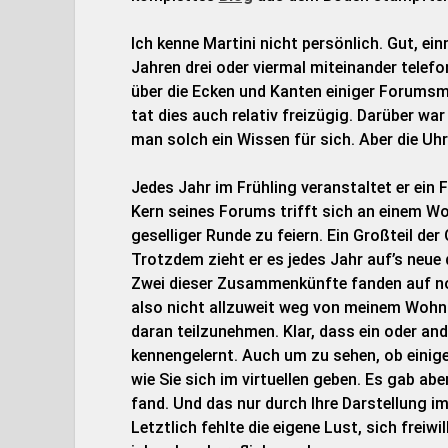
Ich kenne Martini nicht persönlich. Gut, ei
Jahren drei oder viermal miteinander telefon
über die Ecken und Kanten einiger Forumsmi
tat dies auch relativ freizügig. Darüber wa
man solch ein Wissen für sich. Aber die Uh
Jedes Jahr im Frühling veranstaltet er ein
Kern seines Forums trifft sich an einem W
geselliger Runde zu feiern. Ein Großteil der
Trotzdem zieht er es jedes Jahr auf’s neue 
Zwei dieser Zusammenkünfte fanden auf n
also nicht allzuweit weg von meinem Wohno
daran teilzunehmen. Klar, dass ein oder and
kennengelernt. Auch um zu sehen, ob einige
wie Sie sich im virtuellen geben. Es gab ab
fand. Und das nur durch Ihre Darstellung im
Letztlich fehlte die eigene Lust, sich frei