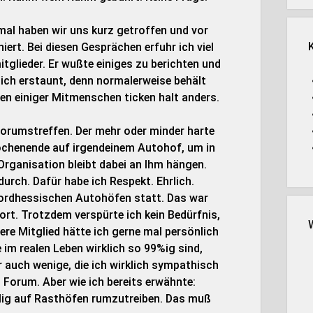
nmal haben wir uns kurz getroffen und vor
iert. Bei diesen Gesprächen erfuhr ich viel
tglieder. Er wußte einiges zu berichten und
r ich erstaunt, denn normalerweise behält
ren einiger Mitmenschen ticken halt anders.
 Forumstreffen. Der mehr oder minder harte
ochenende auf irgendeinem Autohof, um in
 Organisation bleibt dabei an Ihm hängen.
durch. Dafür habe ich Respekt. Ehrlich.
ordhessischen Autohöfen statt. Das war
rt. Trotzdem verspürte ich kein Bedürfnis,
ere Mitglied hätte ich gerne mal persönlich
 im realen Leben wirklich so 99%ig sind,
er auch wenige, die ich wirklich sympathisch
 Forum. Aber wie ich bereits erwähnte:
willig auf Rasthöfen rumzutreiben. Das muß