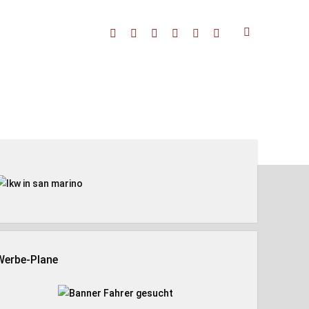
facebook
threads
linkedin
youtube
rss
amazon
enleiste
Werbe-Plane