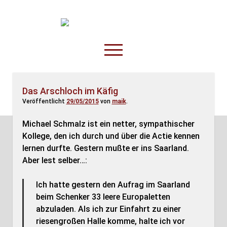
TruckOnline.de
open
menu
facebook
threads
linkedin
youtube
rss
amazon
Das Arschloch im Käfig
Veröffentlicht
29/05/2015
von
maik
.
Anderswo
Spesenliste
Michael Schmalz ist ein netter, sympathischer
Kollege, den ich durch und über die Actie kennen
Fahrer
lernen durfte. Gestern mußte er ins Saarland.
Disposition
Aber lest selber…:
Ich hatte gestern den Aufrag im Saarland
beim Schenker 33 leere Europaletten
abzuladen. Als ich zur Einfahrt zu einer
riesengroßen Halle komme, halte ich vor