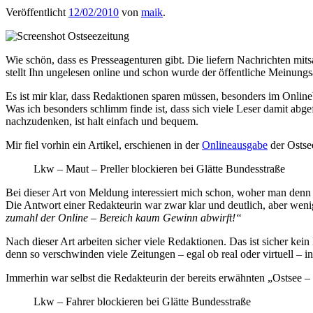
Veröffentlicht
12/02/2010
von
maik
.
Wie schön, dass es Presseagenturen gibt. Die liefern Nachrichten mi
stellt Ihn ungelesen online und schon wurde der öffentliche Meinungsau
Es ist mir klar, dass Redaktionen sparen müssen, besonders im Online
Was ich besonders schlimm finde ist, dass sich viele Leser damit abge
nachzudenken, ist halt einfach und bequem.
Mir fiel vorhin ein Artikel, erschienen in der
Onlineausgabe
der Ostsee
Lkw – Maut – Preller blockieren bei Glätte Bundesstraße
Bei dieser Art von Meldung interessiert mich schon, woher man denn in
Die Antwort einer Redakteurin war zwar klar und deutlich, aber weni
zumahl der Online – Bereich kaum Gewinn abwirft!“
Nach dieser Art arbeiten sicher viele Redaktionen. Das ist sicher kei
denn so verschwinden viele Zeitungen – egal ob real oder virtuell – i
Immerhin war selbst die Redakteurin der bereits erwähnten „Ostsee – Z
Lkw – Fahrer blockieren bei Glätte Bundesstraße