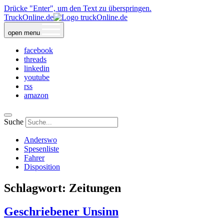
Drücke "Enter", um den Text zu überspringen.
TruckOnline.de
open menu
facebook
threads
linkedin
youtube
rss
amazon
Suche
Anderswo
Spesenliste
Fahrer
Disposition
Schlagwort:
Zeitungen
Geschriebener Unsinn